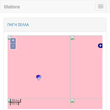
Stations
Toggl
naviga
ΠΗΓΗ ΣΕΛΛΑ
+
-
200 km
100 mi