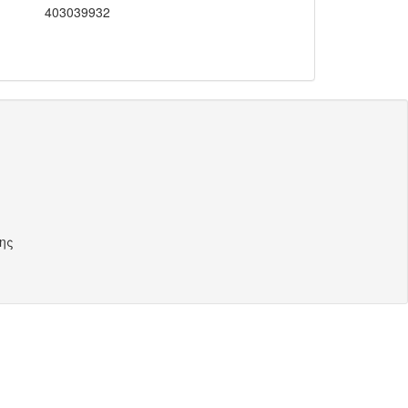
403039932
ης