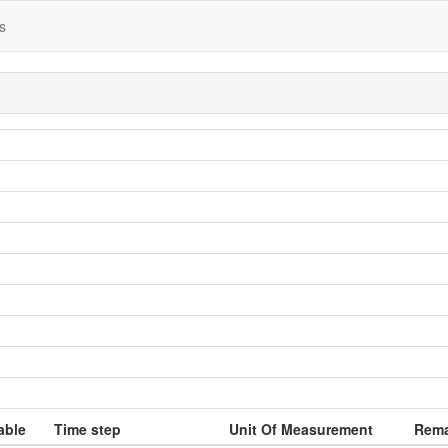
s
able
Time step
Unit Of Measurement
Rema