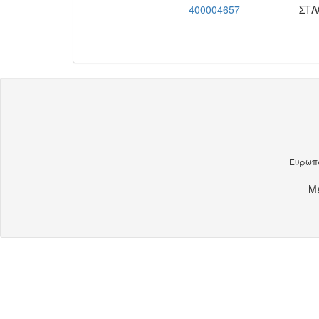
400004657
ΣΤ
Ευρωπα
Μ